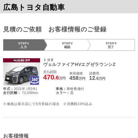
広島トヨタ自動車
見積のご依頼 お客様情報のご登録
STEP1
STEP2
STEP3
入力
確認
完了
トヨタ
ヴェルファイアHVエグゼラウンシZ
支払総額
車両価格
諸費用
470
.6
458
12
.6
万円
万円
万円
年式 :
2021年 (R3年)
車検 :
車検整備付
走行距離 :
72,000km
カラー :
黒
※価格は展示店にて8月登録の場合 ※消費税10%込み
お客様情報