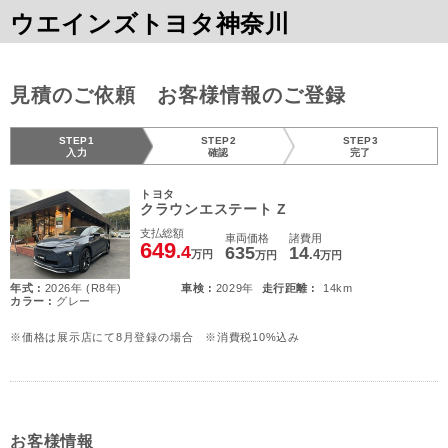
ウエインズトヨタ神奈川
見積のご依頼 お客様情報のご登録
STEP1
STEP2
STEP3
入力
確認
完了
トヨタ
クラウンエステート Z
支払総額
車両価格
諸費用
649
.4
635
14
.4
万円
万円
万円
年式 :
2026年 (R8年)
車検 :
2029年
走行距離 :
14km
カラー :
グレー
※価格は展示店にて8月登録の場合 ※消費税10%込み
お客様情報