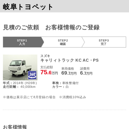
岐阜トヨペット
見積のご依頼 お客様情報のご登録
STEP1
STEP2
STEP3
入力
確認
完了
スズキ
キャリィトラック KC AC・PS
支払総額
車両価格
諸費用
75
.6
69
6
.3
.3
万円
万円
万円
年式 :
2014年 (H26年)
車検 :
車検整備付
走行距離 :
40,000km
カラー :
白
※価格は展示店にて8月登録の場合 ※消費税10%込み
お客様情報