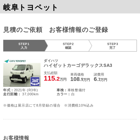
岐阜トヨペット
見積のご依頼 お客様情報のご登録
STEP1
STEP2
STEP3
入力
確認
完了
ダイハツ
ハイゼットカーゴデラックスSA3
支払総額
車両価格
諸費用
115
.2
108
6
.9
.3
万円
万円
万円
年式 :
2021年 (R3年)
車検 :
車検整備付
走行距離 :
37,000km
カラー :
白
※価格は展示店にて8月登録の場合 ※消費税10%込み
お客様情報