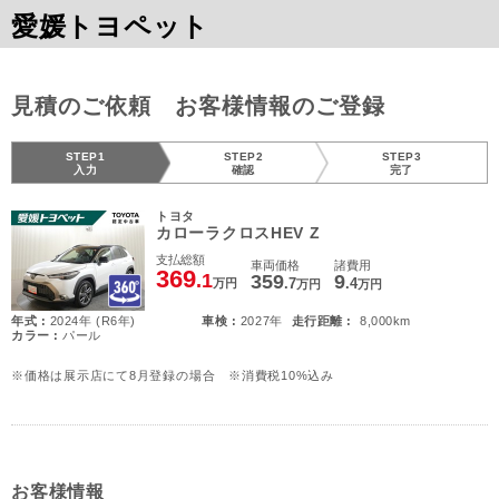
愛媛トヨペット
見積のご依頼 お客様情報のご登録
STEP1
STEP2
STEP3
入力
確認
完了
トヨタ
カローラクロスHEV Z
支払総額
車両価格
諸費用
369
.1
359
9
.7
.4
万円
万円
万円
年式 :
2024年 (R6年)
車検 :
2027年
走行距離 :
8,000km
カラー :
パール
※価格は展示店にて8月登録の場合 ※消費税10%込み
お客様情報