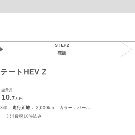
STEP2
確認
ートHEV Z
諸費用
10
.7
万円
28年
走行距離 :
3,000km
カラー :
パール
 ※消費税10%込み