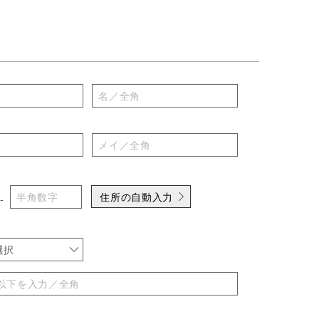
住所の自動入力
-
選択