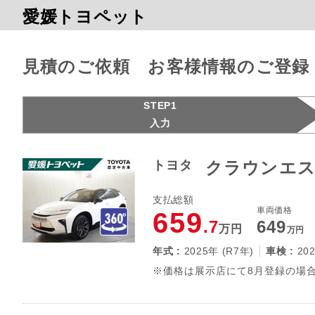
愛媛トヨペット
見積のご依頼 お客様情報のご登録
STEP1
入力
トヨタ
クラウンエステ
支払総額
車両価格
659
.7
649
万円
万円
年式 :
2025年 (R7年)
車検 :
20
※価格は展示店にて8月登録の場合