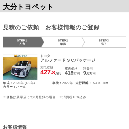
大分トヨペット
見積のご依頼 お客様情報のご登録
STEP1
STEP2
STEP3
入力
確認
完了
トヨタ
アルファード S Cパッケージ
支払総額
車両価格
諸費用
427
.8
418
9
.8
万円
万円
万円
年式 :
2020年 (R2年)
車検 :
2027年
走行距離 :
53,000km
カラー :
パール
※価格は展示店にて8月登録の場合 ※消費税10%込み
お客様情報