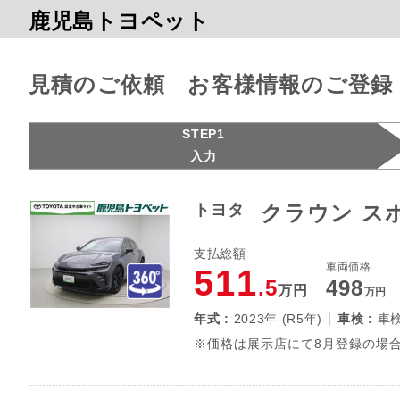
鹿児島トヨペット
見積のご依頼 お客様情報のご登録
STEP1
入力
トヨタ
クラウン スポ
支払総額
車両価格
511
.5
498
万円
万円
年式 :
2023年 (R5年)
車検 :
車
※価格は展示店にて8月登録の場合