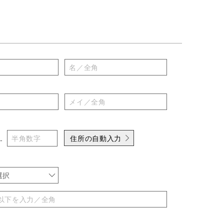
住所の自動入力
-
選択