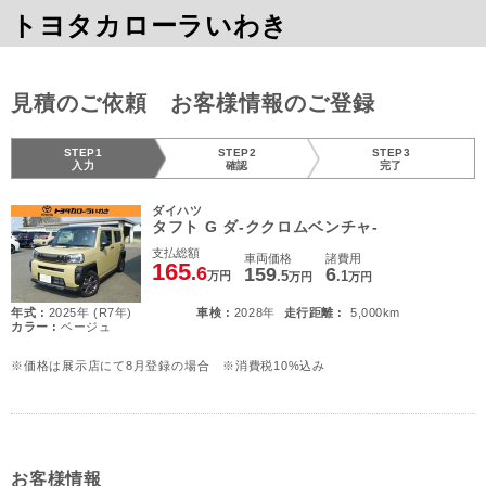
トヨタカローラいわき
見積のご依頼 お客様情報のご登録
STEP1
STEP2
STEP3
入力
確認
完了
ダイハツ
タフト G ダ-ククロムベンチャ-
支払総額
車両価格
諸費用
165
.6
159
6
.5
.1
万円
万円
万円
年式 :
2025年 (R7年)
車検 :
2028年
走行距離 :
5,000km
カラー :
ベージュ
※価格は展示店にて8月登録の場合 ※消費税10%込み
お客様情報