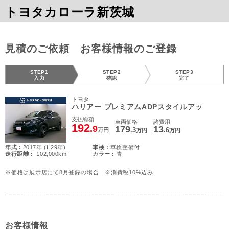
トヨタカローラ新茨城
見積のご依頼 お客様情報のご登録
STEP1
STEP2
STEP3
入力
確認
完了
トヨタ
ハリアー プレミアムADPスタイルアッ
支払総額
車両価格
諸費用
192
.9
179
13
.3
.6
万円
万円
万円
年式 :
2017年 (H29年)
車検 :
車検整備付
走行距離 :
102,000km
カラー :
青
※価格は展示店にて8月登録の場合 ※消費税10%込み
お客様情報