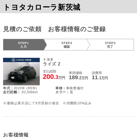
トヨタカローラ新茨城
見積のご依頼 お客様情報のご登録
STEP1
STEP2
STEP3
入力
確認
完了
トヨタ
ライズ Z
支払総額
車両価格
諸費用
200
.3
189
11
.2
.1
万円
万円
万円
年式 :
2023年 (R5年)
車検 :
車検整備付
走行距離 :
82,000km
カラー :
黒
※価格は展示店にて8月登録の場合 ※消費税10%込み
お客様情報