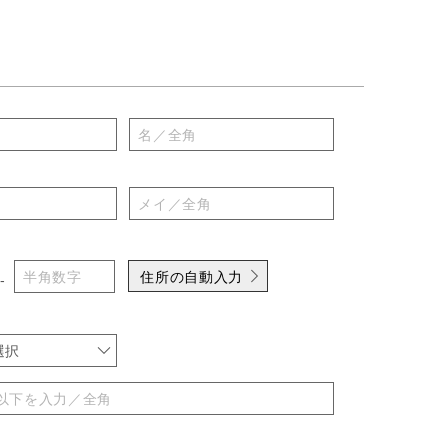
住所の自動入力
-
選択