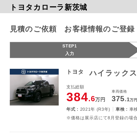
トヨタカローラ新茨城
見積のご依頼 お客様情報のご登録
STEP1
入力
トヨタ
ハイラックス
支払総額
車両価格
384
.6
375
.1
万円
万
年式 :
2021年 (R3年)
車検 :
車
※価格は展示店にて8月登録の場合