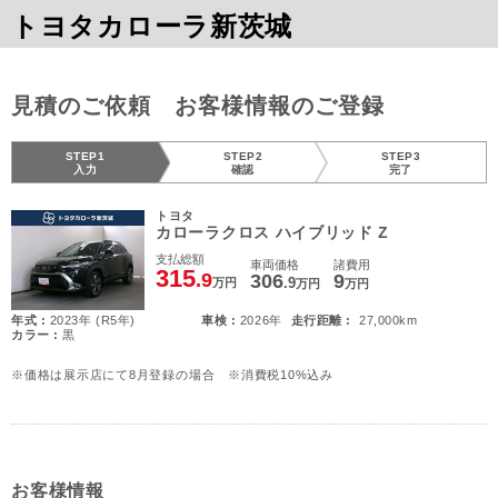
トヨタカローラ新茨城
見積のご依頼 お客様情報のご登録
STEP1
STEP2
STEP3
入力
確認
完了
トヨタ
カローラクロス ハイブリッド Z
支払総額
車両価格
諸費用
315
.9
306
9
.9
万円
万円
万円
年式 :
2023年 (R5年)
車検 :
2026年
走行距離 :
27,000km
カラー :
黒
※価格は展示店にて8月登録の場合 ※消費税10%込み
お客様情報