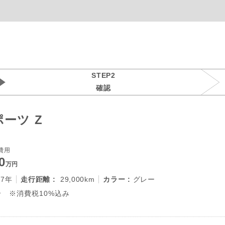
STEP2
確認
ーツ Z
費用
0
万円
27年
走行距離 :
29,000km
カラー :
グレー
 ※消費税10%込み