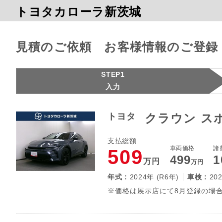
トヨタカローラ新茨城
見積のご依頼 お客様情報のご登録
STEP1
入力
トヨタ
クラウン スポ
支払総額
車両価格
諸
509
499
1
万円
万円
年式 :
2024年 (R6年)
車検 :
20
※価格は展示店にて8月登録の場合