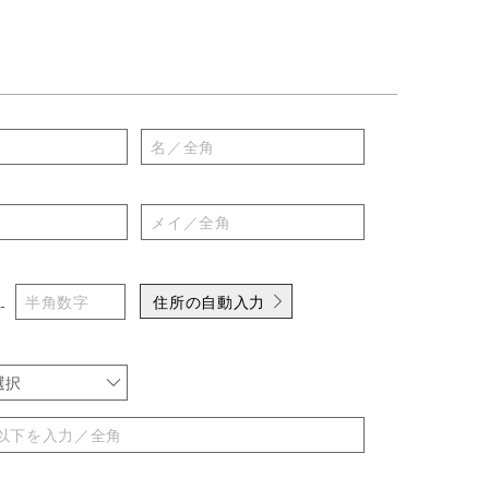
住所の自動入力
-
選択