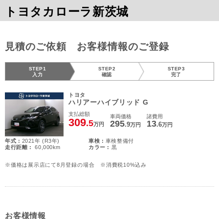
トヨタカローラ新茨城
見積のご依頼 お客様情報のご登録
STEP1
STEP2
STEP3
入力
確認
完了
トヨタ
ハリアーハイブリッド G
支払総額
車両価格
諸費用
309
.5
295
13
.9
.6
万円
万円
万円
年式 :
2021年 (R3年)
車検 :
車検整備付
走行距離 :
60,000km
カラー :
黒
※価格は展示店にて8月登録の場合 ※消費税10%込み
お客様情報