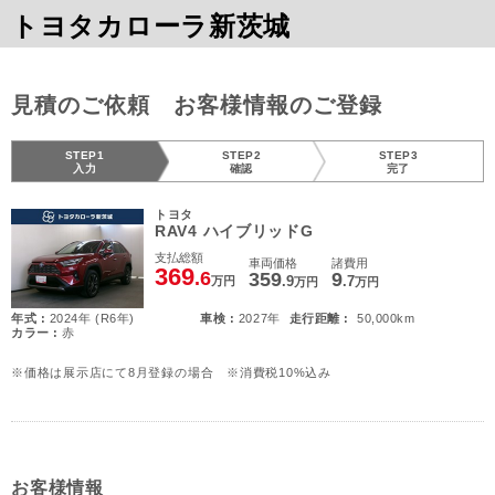
トヨタカローラ新茨城
見積のご依頼 お客様情報のご登録
STEP1
STEP2
STEP3
入力
確認
完了
トヨタ
RAV4 ハイブリッドG
支払総額
車両価格
諸費用
369
.6
359
9
.9
.7
万円
万円
万円
年式 :
2024年 (R6年)
車検 :
2027年
走行距離 :
50,000km
カラー :
赤
※価格は展示店にて8月登録の場合 ※消費税10%込み
お客様情報