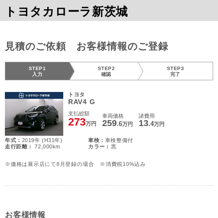
トヨタカローラ新茨城
見積のご依頼 お客様情報のご登録
STEP1
STEP2
STEP3
入力
確認
完了
トヨタ
RAV4 G
支払総額
車両価格
諸費用
273
259
13
.6
.4
万円
万円
万円
年式 :
2019年 (H31年)
車検 :
車検整備付
走行距離 :
72,000km
カラー :
黒
※価格は展示店にて8月登録の場合 ※消費税10%込み
お客様情報