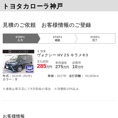
トヨタカローラ神戸
見積のご依頼 お客様情報のご登録
STEP1
STEP2
STEP3
入力
確認
完了
トヨタ
ヴォクシー HV ZS キラメキ3
支払総額
車両価格
諸費用
285
275
10
万円
万円
万円
年式 :
2020年 (R2年)
車検 :
2027年
走行距離 :
49,000km
カラー :
青
※価格は展示店にて8月登録の場合 ※消費税10%込み
お客様情報