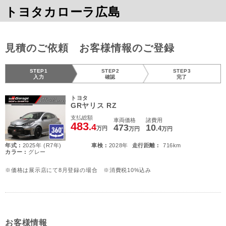
トヨタカローラ広島
見積のご依頼 お客様情報のご登録
STEP1
STEP2
STEP3
入力
確認
完了
トヨタ
GRヤリス RZ
支払総額
車両価格
諸費用
483
.4
473
10
.4
万円
万円
万円
年式 :
2025年 (R7年)
車検 :
2028年
走行距離 :
716km
カラー :
グレー
※価格は展示店にて8月登録の場合 ※消費税10%込み
お客様情報