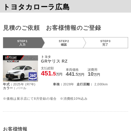
トヨタカローラ広島
見積のご依頼 お客様情報のご登録
STEP1
STEP2
STEP3
入力
確認
完了
トヨタ
GRヤリス RZ
支払総額
車両価格
諸費用
451
.5
441
10
.5
万円
万円
万円
年式 :
2025年 (R7年)
車検 :
2028年
走行距離 :
2,000km
カラー :
パール
※価格は展示店にて8月登録の場合 ※消費税10%込み
お客様情報