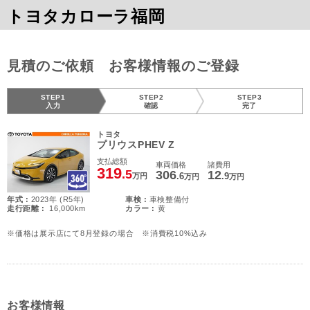
トヨタカローラ福岡
見積のご依頼 お客様情報のご登録
STEP1
STEP2
STEP3
入力
確認
完了
トヨタ
プリウスPHEV Z
支払総額
車両価格
諸費用
319
.5
306
12
.6
.9
万円
万円
万円
年式 :
2023年 (R5年)
車検 :
車検整備付
走行距離 :
16,000km
カラー :
黄
※価格は展示店にて8月登録の場合 ※消費税10%込み
お客様情報