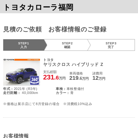
トヨタカローラ福岡
見積のご依頼 お客様情報のご登録
STEP1
STEP2
STEP3
入力
確認
完了
トヨタ
ヤリスクロス ハイブリッド Z
支払総額
車両価格
諸費用
231
.6
219
12
.6
万円
万円
万円
年式 :
2021年 (R3年)
車検 :
車検整備付
走行距離 :
40,000km
カラー :
青
※価格は展示店にて8月登録の場合 ※消費税10%込み
お客様情報