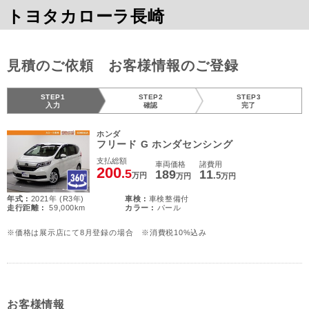
トヨタカローラ長崎
見積のご依頼 お客様情報のご登録
STEP1
STEP2
STEP3
入力
確認
完了
ホンダ
フリード G ホンダセンシング
支払総額
車両価格
諸費用
200
.5
189
11
.5
万円
万円
万円
年式 :
2021年 (R3年)
車検 :
車検整備付
走行距離 :
59,000km
カラー :
パール
※価格は展示店にて8月登録の場合 ※消費税10%込み
お客様情報