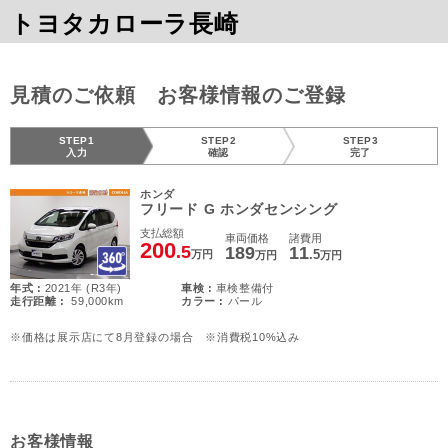
トヨタカローラ長崎
見積のご依頼 お客様情報のご登録
STEP1
STEP2
STEP3
入力
確認
完了
ホンダ
フリード G ホンダセンシング
支払総額
車両価格
諸費用
200
.5
189
11
.5
万円
万円
万円
年式 :
2021年 (R3年)
車検 :
車検整備付
走行距離 :
59,000km
カラー :
パール
※価格は展示店にて8月登録の場合 ※消費税10%込み
お客様情報