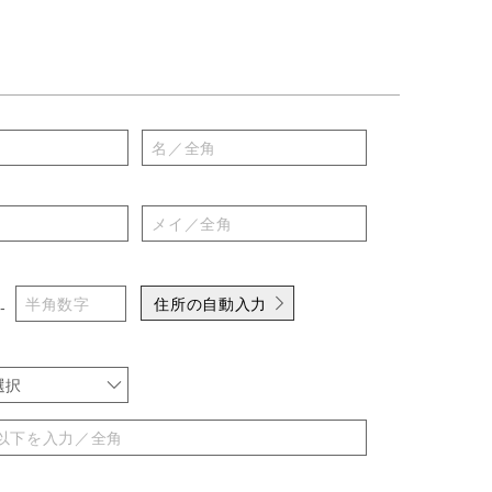
住所の自動入力
-
選択