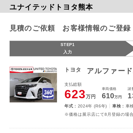
ユナイテッドトヨタ熊本
見積のご依頼 お客様情報のご登録
STEP1
入力
トヨタ
アルファード
支払総額
車両価格
諸
623
610
1
万円
万円
年式 :
2024年 (R6年)
車検 :
車
※価格は展示店にて8月登録の場合