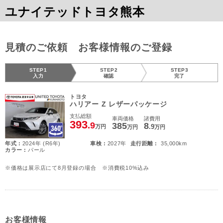
ユナイテッドトヨタ熊本
見積のご依頼 お客様情報のご登録
STEP1
STEP2
STEP3
入力
確認
完了
トヨタ
ハリアー Z レザーパッケージ
支払総額
車両価格
諸費用
393
.9
385
8
.9
万円
万円
万円
年式 :
2024年 (R6年)
車検 :
2027年
走行距離 :
35,000km
カラー :
パール
※価格は展示店にて8月登録の場合 ※消費税10%込み
お客様情報