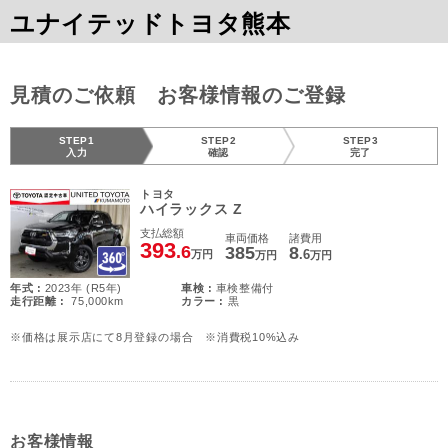
ユナイテッドトヨタ熊本
見積のご依頼 お客様情報のご登録
STEP1
STEP2
STEP3
入力
確認
完了
トヨタ
ハイラックス Z
支払総額
車両価格
諸費用
393
.6
385
8
.6
万円
万円
万円
年式 :
2023年 (R5年)
車検 :
車検整備付
走行距離 :
75,000km
カラー :
黒
※価格は展示店にて8月登録の場合 ※消費税10%込み
お客様情報