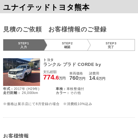
ユナイテッドトヨタ熊本
見積のご依頼 お客様情報のご登録
STEP1
STEP2
STEP3
入力
確認
完了
トヨタ
ランクル プラド CORDE by
支払総額
車両価格
諸費用
774
.6
760
14
.6
万円
万円
万円
年式 :
2017年 (H29年)
車検 :
車検整備付
走行距離 :
26,000km
カラー :
その他
※価格は展示店にて8月登録の場合 ※消費税10%込み
お客様情報