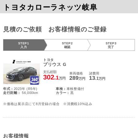
トヨタカローラネッツ岐阜
見積のご依頼 お客様情報のご登録
STEP1
STEP2
STEP3
入力
確認
完了
トヨタ
プリウス G
支払総額
車両価格
諸費用
302
.1
289
13
.1
万円
万円
万円
年式 :
2023年 (R5年)
車検 :
車検整備付
走行距離 :
56,000km
カラー :
黒
※価格は展示店にて8月登録の場合 ※消費税10%込み
お客様情報