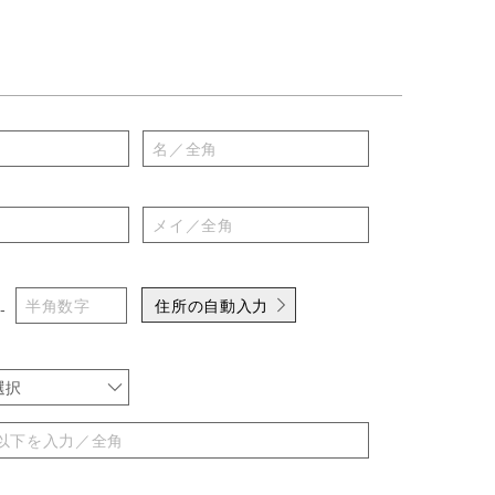
住所の自動入力
-
選択