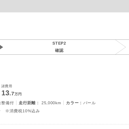
STEP2
確認
諸費用
13
.7
万円
検整備付
走行距離 :
25,000km
カラー :
パール
 ※消費税10%込み