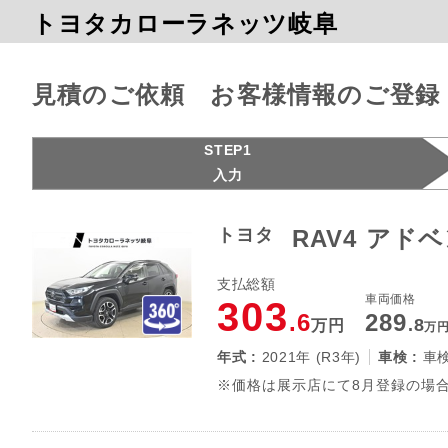
トヨタカローラネッツ岐阜
見積のご依頼 お客様情報のご登録
STEP1
入力
トヨタ
RAV4 アド
支払総額
車両価格
303
.6
289
.8
万円
万
年式 :
2021年 (R3年)
車検 :
車
※価格は展示店にて8月登録の場合