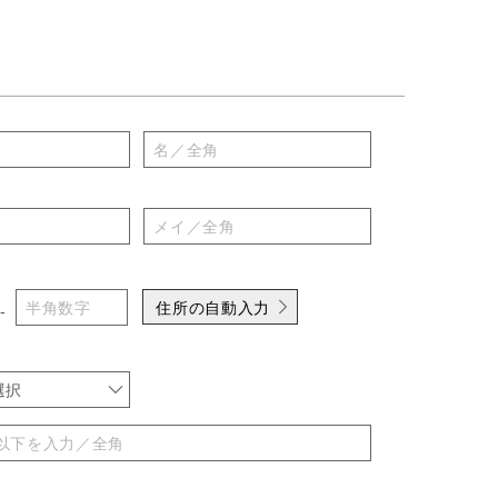
住所の自動入力
-
選択