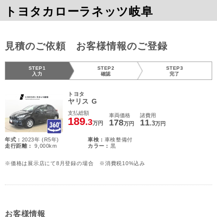
トヨタカローラネッツ岐阜
見積のご依頼 お客様情報のご登録
STEP1
STEP2
STEP3
入力
確認
完了
トヨタ
ヤリス G
支払総額
車両価格
諸費用
189
.3
178
11
.3
万円
万円
万円
年式 :
2023年 (R5年)
車検 :
車検整備付
走行距離 :
9,000km
カラー :
黒
※価格は展示店にて8月登録の場合 ※消費税10%込み
お客様情報