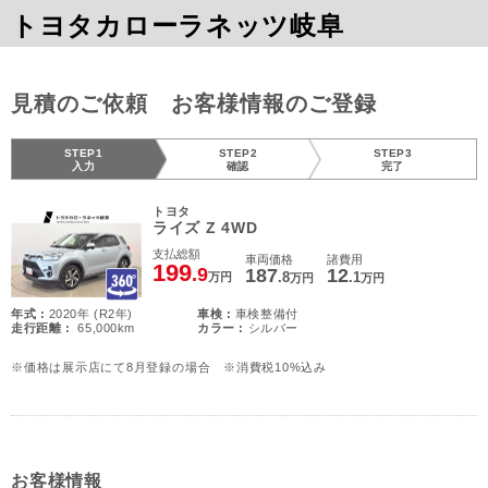
トヨタカローラネッツ岐阜
見積のご依頼 お客様情報のご登録
STEP1
STEP2
STEP3
入力
確認
完了
トヨタ
ライズ Z 4WD
支払総額
車両価格
諸費用
199
.9
187
12
.8
.1
万円
万円
万円
年式 :
2020年 (R2年)
車検 :
車検整備付
走行距離 :
65,000km
カラー :
シルバー
※価格は展示店にて8月登録の場合 ※消費税10%込み
お客様情報