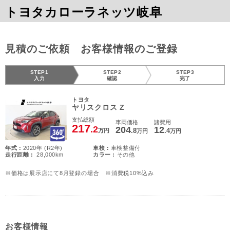
トヨタカローラネッツ岐阜
見積のご依頼 お客様情報のご登録
STEP1
STEP2
STEP3
入力
確認
完了
トヨタ
ヤリスクロス Z
支払総額
車両価格
諸費用
217
.2
204
12
.8
.4
万円
万円
万円
年式 :
2020年 (R2年)
車検 :
車検整備付
走行距離 :
28,000km
カラー :
その他
※価格は展示店にて8月登録の場合 ※消費税10%込み
お客様情報