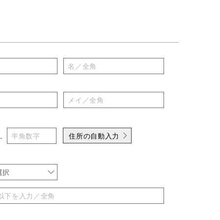
住所の自動入力
-
選択