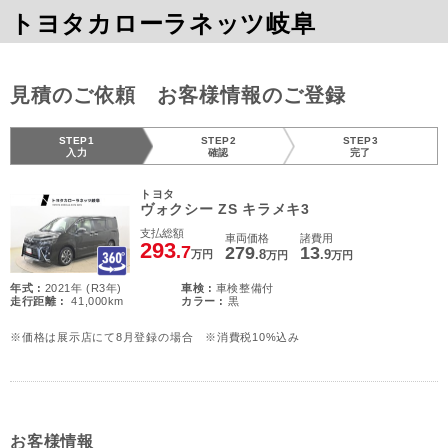
トヨタカローラネッツ岐阜
見積のご依頼 お客様情報のご登録
STEP1
STEP2
STEP3
入力
確認
完了
トヨタ
ヴォクシー ZS キラメキ3
支払総額
車両価格
諸費用
293
.7
279
13
.8
.9
万円
万円
万円
年式 :
2021年 (R3年)
車検 :
車検整備付
走行距離 :
41,000km
カラー :
黒
※価格は展示店にて8月登録の場合 ※消費税10%込み
お客様情報