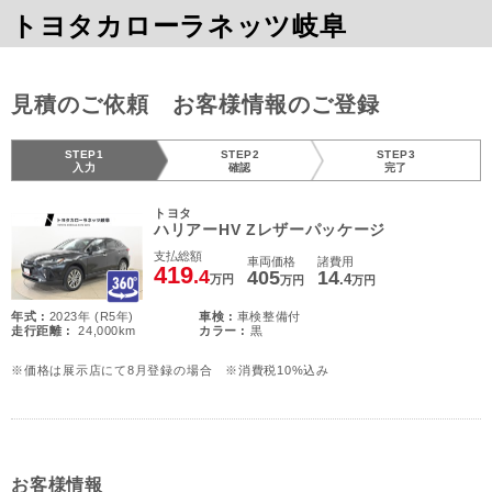
トヨタカローラネッツ岐阜
見積のご依頼 お客様情報のご登録
STEP1
STEP2
STEP3
入力
確認
完了
トヨタ
ハリアーHV Zレザーパッケージ
支払総額
車両価格
諸費用
419
.4
405
14
.4
万円
万円
万円
年式 :
2023年 (R5年)
車検 :
車検整備付
走行距離 :
24,000km
カラー :
黒
※価格は展示店にて8月登録の場合 ※消費税10%込み
お客様情報