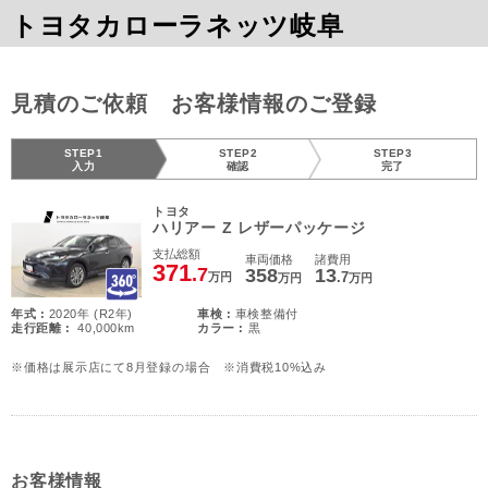
トヨタカローラネッツ岐阜
見積のご依頼 お客様情報のご登録
STEP1
STEP2
STEP3
入力
確認
完了
トヨタ
ハリアー Z レザーパッケージ
支払総額
車両価格
諸費用
371
.7
358
13
.7
万円
万円
万円
年式 :
2020年 (R2年)
車検 :
車検整備付
走行距離 :
40,000km
カラー :
黒
※価格は展示店にて8月登録の場合 ※消費税10%込み
お客様情報