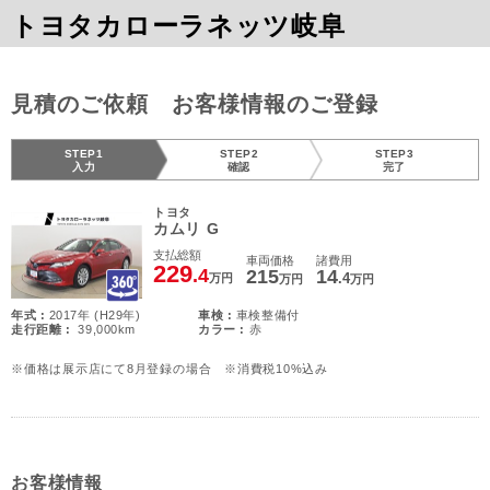
トヨタカローラネッツ岐阜
見積のご依頼 お客様情報のご登録
STEP1
STEP2
STEP3
入力
確認
完了
トヨタ
カムリ G
支払総額
車両価格
諸費用
229
.4
215
14
.4
万円
万円
万円
年式 :
2017年 (H29年)
車検 :
車検整備付
走行距離 :
39,000km
カラー :
赤
※価格は展示店にて8月登録の場合 ※消費税10%込み
お客様情報