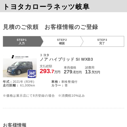
トヨタカローラネッツ岐阜
見積のご依頼 お客様情報のご登録
STEP1
STEP2
STEP3
入力
確認
完了
トヨタ
ノア ハイブリッド SI WXB3
支払総額
車両価格
諸費用
293
.7
279
13
.8
.9
万円
万円
万円
年式 :
2021年 (R3年)
車検 :
車検整備付
走行距離 :
61,000km
カラー :
青
※価格は展示店にて8月登録の場合 ※消費税10%込み
お客様情報