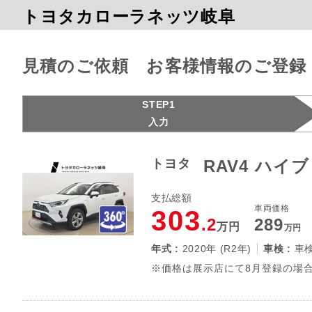
トヨタカローラネッツ岐阜
見積のご依頼 お客様情報のご登録
STEP1
入力
トヨタ
RAV4 ハイ
支払総額
車両価格
303
.2
289
万円
万円
年式 :
2020年 (R2年)
車検 :
車
※価格は展示店にて8月登録の場合