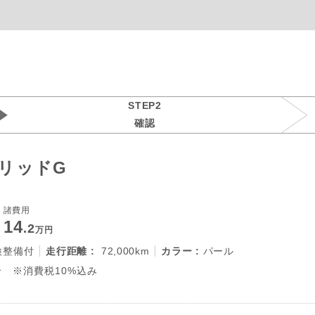
STEP2
確認
ブリッドG
諸費用
14
.2
万円
検整備付
走行距離 :
72,000km
カラー :
パール
 ※消費税10%込み