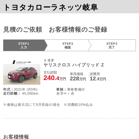
トヨタカローラネッツ岐阜
見積のご依頼 お客様情報のご登録
STEP1
STEP2
STEP3
入力
確認
完了
トヨタ
ヤリスクロス ハイブリッド Z
支払総額
車両価格
諸費用
240
.4
228
12
.4
万円
万円
万円
年式 :
2021年 (R3年)
車検 :
車検整備付
走行距離 :
45,000km
カラー :
赤
※価格は展示店にて8月登録の場合 ※消費税10%込み
お客様情報