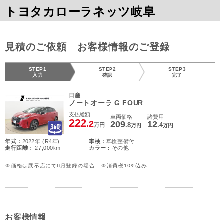
トヨタカローラネッツ岐阜
見積のご依頼 お客様情報のご登録
STEP1
STEP2
STEP3
入力
確認
完了
日産
ノートオーラ G FOUR
支払総額
車両価格
諸費用
222
.2
209
12
.8
.4
万円
万円
万円
年式 :
2022年 (R4年)
車検 :
車検整備付
走行距離 :
27,000km
カラー :
その他
※価格は展示店にて8月登録の場合 ※消費税10%込み
お客様情報