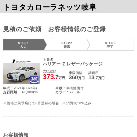
トヨタカローラネッツ岐阜
見積のご依頼 お客様情報のご登録
STEP1
STEP2
STEP3
入力
確認
完了
トヨタ
ハリアー Z レザーパッケージ
支払総額
車両価格
諸費用
373
.7
360
13
.7
万円
万円
万円
年式 :
2021年 (R3年)
車検 :
車検整備付
走行距離 :
41,000km
カラー :
パール
※価格は展示店にて8月登録の場合 ※消費税10%込み
お客様情報