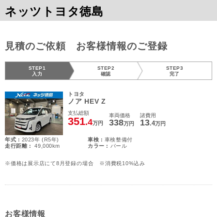
ネッツトヨタ徳島
見積のご依頼 お客様情報のご登録
STEP1
STEP2
STEP3
入力
確認
完了
トヨタ
ノア HEV Z
支払総額
車両価格
諸費用
351
.4
338
13
.4
万円
万円
万円
年式 :
2023年 (R5年)
車検 :
車検整備付
走行距離 :
49,000km
カラー :
パール
※価格は展示店にて8月登録の場合 ※消費税10%込み
お客様情報