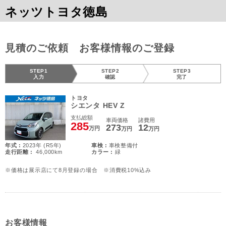
ネッツトヨタ徳島
見積のご依頼 お客様情報のご登録
STEP1
STEP2
STEP3
入力
確認
完了
トヨタ
シエンタ HEV Z
支払総額
車両価格
諸費用
285
273
12
万円
万円
万円
年式 :
2023年 (R5年)
車検 :
車検整備付
走行距離 :
46,000km
カラー :
緑
※価格は展示店にて8月登録の場合 ※消費税10%込み
お客様情報