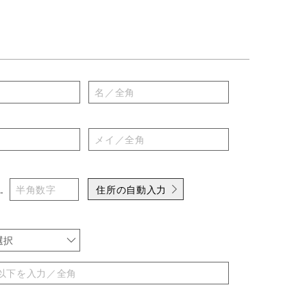
住所の自動入力
-
選択