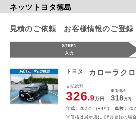
ネッツトヨタ徳島
見積のご依頼 お客様情報のご登録
STEP1
入力
トヨタ
カローラクロス
支払総額
車両価格
326
.9
318
万円
万円
年式 :
2022年 (R4年)
車検 :
20
※価格は展示店にて8月登録の場合