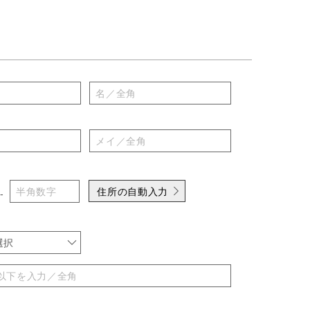
住所の自動入力
-
選択