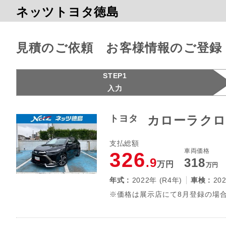
ネッツトヨタ徳島
見積のご依頼 お客様情報のご登録
STEP1
入力
トヨタ
カローラクロス
支払総額
車両価格
326
.9
318
万円
万円
年式 :
2022年 (R4年)
車検 :
20
※価格は展示店にて8月登録の場合