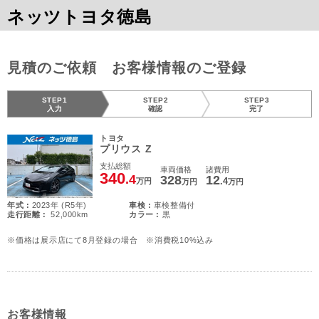
ネッツトヨタ徳島
見積のご依頼 お客様情報のご登録
STEP1
STEP2
STEP3
入力
確認
完了
トヨタ
プリウス Z
支払総額
車両価格
諸費用
340
.4
328
12
.4
万円
万円
万円
年式 :
2023年 (R5年)
車検 :
車検整備付
走行距離 :
52,000km
カラー :
黒
※価格は展示店にて8月登録の場合 ※消費税10%込み
お客様情報