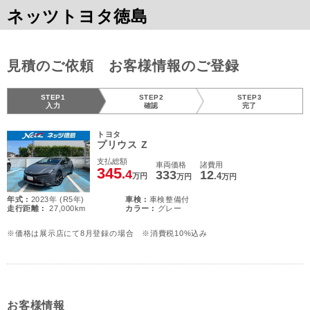
ネッツトヨタ徳島
見積のご依頼 お客様情報のご登録
STEP1
STEP2
STEP3
入力
確認
完了
トヨタ
プリウス Z
支払総額
車両価格
諸費用
345
.4
333
12
.4
万円
万円
万円
年式 :
2023年 (R5年)
車検 :
車検整備付
走行距離 :
27,000km
カラー :
グレー
※価格は展示店にて8月登録の場合 ※消費税10%込み
お客様情報